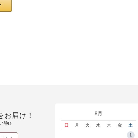
8月
をお届け！
い物♪
日
月
火
水
木
金
土
1