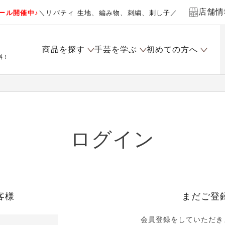
店舗情
ール開催中♪
＼リバティ 生地、編み物、刺繍、刺し子／
商品を探す
手芸を学ぶ
初めての方へ
料！
ログイン
客様
まだご登
会員登録をしていただき