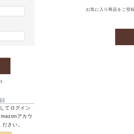
お気に入り商品をご登
？
録
利用してログイン
azonアカウ
ください。