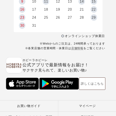
9
9
10
11
12
13
14
15
6
16
17
18
19
20
21
22
23
24
25
26
27
28
29
30
31
オンラインショップ休業日
※Webからのご注文は、24時間承っております
※各実店舗の営業時間・休業日は
店舗情報
をご覧ください
ホビーラホビーレ
公式アプリで最新情報をお届け！
サクサク見られて、楽しいお買い物♪
詳しくはこちら
お買い物ガイド
マイページ