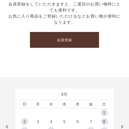
会員登録をしていただきますと、二度目のお買い物時にと
ても便利です。
お気に入り商品をご登録いただけるなどお買い物が便利に
なります。
会員登録
8月
土
日
月
火
水
木
金
土
5
1
2
2
3
4
5
6
7
8