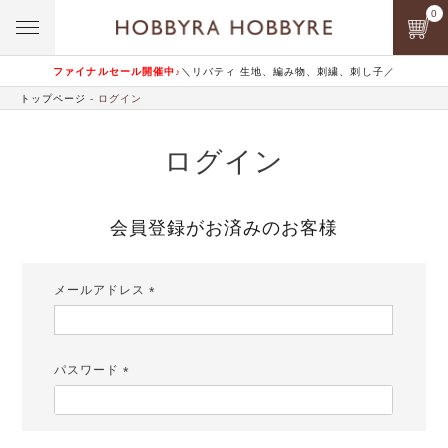
0
ファイナルセール開催中♪
＼リバティ 生地、編み物、刺繍、刺し子／
トップページ
ログイン
ログイン
会員登録がお済みのお客様
メールアドレス
(必
須)
パスワード
(必
須)