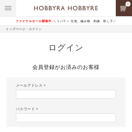
0
ファイナルセール開催中♪
＼リバティ 生地、編み物、刺繍、刺し子／
トップページ
ログイン
ログイン
会員登録がお済みのお客様
メールアドレス
(必
須)
パスワード
(必
須)