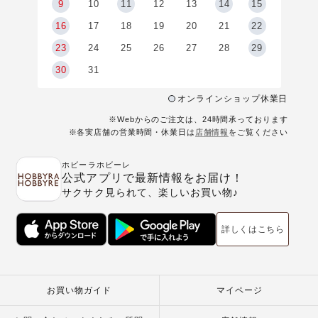
9
9
10
11
12
13
14
15
6
16
17
18
19
20
21
22
23
24
25
26
27
28
29
30
31
オンラインショップ休業日
※Webからのご注文は、24時間承っております
※各実店舗の営業時間・休業日は
店舗情報
をご覧ください
ホビーラホビーレ
公式アプリで最新情報をお届け！
サクサク見られて、楽しいお買い物♪
詳しくはこちら
お買い物ガイド
マイページ