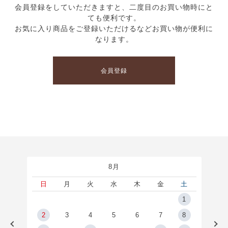
会員登録をしていただきますと、二度目のお買い物時にと
ても便利です。
お気に入り商品をご登録いただけるなどお買い物が便利に
なります。
会員登録
8月
土
日
月
火
水
木
金
土
5
1
2
2
3
4
5
6
7
8