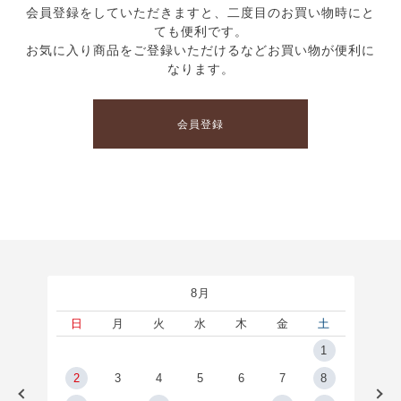
会員登録をしていただきますと、二度目のお買い物時にと
ても便利です。
お気に入り商品をご登録いただけるなどお買い物が便利に
なります。
会員登録
8月
土
日
月
火
水
木
金
土
5
1
2
2
3
4
5
6
7
8