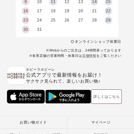
9
9
10
11
12
13
14
15
6
16
17
18
19
20
21
22
23
24
25
26
27
28
29
30
31
オンラインショップ休業日
※Webからのご注文は、24時間承っております
※各実店舗の営業時間・休業日は
店舗情報
をご覧ください
ホビーラホビーレ
公式アプリで最新情報をお届け！
サクサク見られて、楽しいお買い物♪
詳しくはこちら
お買い物ガイド
マイページ