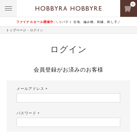
0
ファイナルセール開催中♪
＼リバティ 生地、編み物、刺繍、刺し子／
トップページ
ログイン
ログイン
会員登録がお済みのお客様
メールアドレス
(必
須)
パスワード
(必
須)