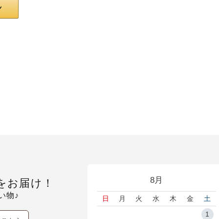
8月
をお届け！
い物♪
日
月
火
水
木
金
土
1