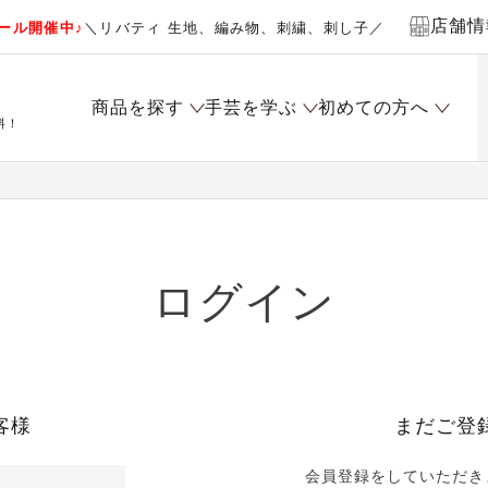
店舗情
ール開催中♪
＼リバティ 生地、編み物、刺繍、刺し子／
商品を探す
手芸を学ぶ
初めての方へ
料！
ログイン
客様
まだご登
会員登録をしていただき