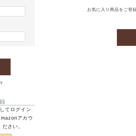
お気に入り商品をご登
？
録
利用してログイン
azonアカウ
ください。