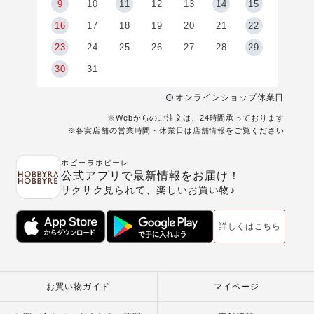
9
9
10
11
12
13
14
15
6
16
17
18
19
20
21
22
23
24
25
26
27
28
29
30
31
オンラインショップ休業日
※Webからのご注文は、24時間承っております
※各実店舗の営業時間・休業日は
店舗情報
をご覧ください
ホビーラホビーレ
公式アプリで最新情報をお届け！
サクサク見られて、楽しいお買い物♪
詳しくはこちら
お買い物ガイド
マイページ