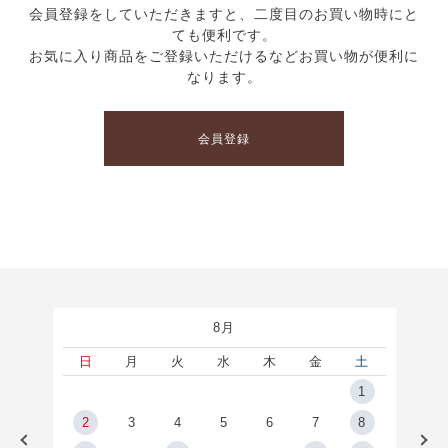
会員登録をしていただきますと、二度目のお買い物時にと
ても便利です。
お気に入り商品をご登録いただけるなどお買い物が便利に
なります。
会員登録
8月
土
日
月
火
水
木
金
土
5
1
2
2
3
4
5
6
7
8