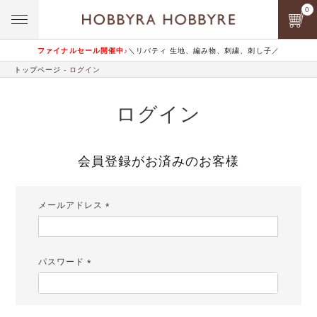
0
ファイナルセール開催中♪
＼リバティ 生地、編み物、刺繍、刺し子／
トップページ
ログイン
ログイン
会員登録がお済みのお客様
メールアドレス
(必
須)
パスワード
(必
須)