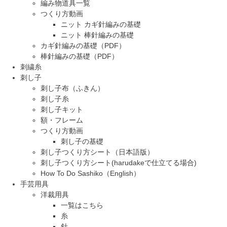
編み物道具一覧
つくり方動画
ニット カギ針編みの基礎
ニット 棒針編みの基礎
カギ針編みの基礎（PDF）
棒針編みの基礎（PDF）
刺繍糸
刺し子
刺し子布（ふきん）
刺し子糸
刺し子キット
額・フレーム
つくり方動画
刺し子の基礎
刺し子つくり方シート（日本語版）
刺し子つくり方シート(harudakeで仕立てる場合)
How To Do Sashiko（English）
手芸用具
洋裁用具
一覧はこちら
糸
針