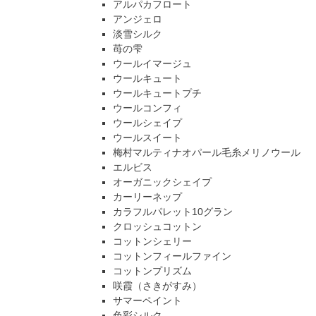
アルパカフロート
アンジェロ
淡雪シルク
苺の雫
ウールイマージュ
ウールキュート
ウールキュートプチ
ウールコンフィ
ウールシェイプ
ウールスイート
梅村マルティナオパール毛糸メリノウール
エルビス
オーガニックシェイプ
カーリーネップ
カラフルパレット10グラン
クロッシュコットン
コットンシェリー
コットンフィールファイン
コットンプリズム
咲霞（さきがすみ）
サマーペイント
色彩シルク