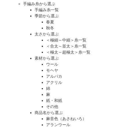
手編み糸から選ぶ
手編み糸一覧
季節から選ぶ
春夏
秋冬
太さから選ぶ
＜極細～中細＞糸一覧
＜合太～並太＞糸一覧
＜極太～超極太＞糸一覧
素材から選ぶ
ウール
モヘヤ
アルパカ
アクリル
綿
麻
紙・和紙
その他
商品名から選ぶ
麻音色（あさねいろ）
アランウール