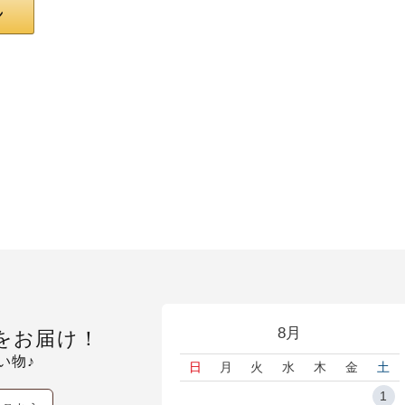
8月
をお届け！
い物♪
日
月
火
水
木
金
土
1