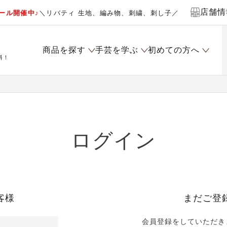
店舗情
ール開催中♪
＼リバティ 生地、編み物、刺繍、刺し子／
商品を探す
手芸を学ぶ
初めての方へ
料！
ログイン
客様
まだご登
会員登録をしていただき