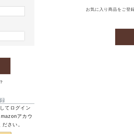
お気に入り商品をご登
？
録
利用してログイン
azonアカウ
ください。