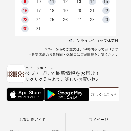
9
9
10
11
12
13
14
15
6
16
17
18
19
20
21
22
23
24
25
26
27
28
29
30
31
オンラインショップ休業日
※Webからのご注文は、24時間承っております
※各実店舗の営業時間・休業日は
店舗情報
をご覧ください
ホビーラホビーレ
公式アプリで最新情報をお届け！
サクサク見られて、楽しいお買い物♪
詳しくはこちら
お買い物ガイド
マイページ