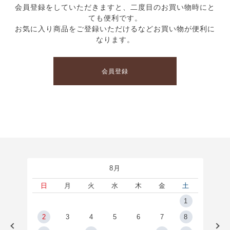
会員登録をしていただきますと、二度目のお買い物時にと
ても便利です。
お気に入り商品をご登録いただけるなどお買い物が便利に
なります。
会員登録
8月
土
日
月
火
水
木
金
土
5
1
2
2
3
4
5
6
7
8