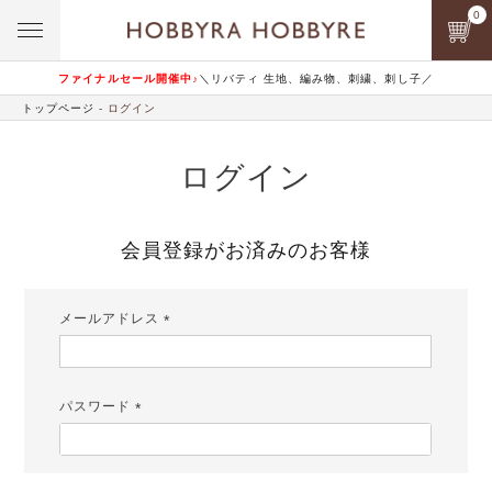
0
ファイナルセール開催中♪
＼リバティ 生地、編み物、刺繍、刺し子／
トップページ
ログイン
ログイン
会員登録がお済みのお客様
メールアドレス
(必
須)
パスワード
(必
須)