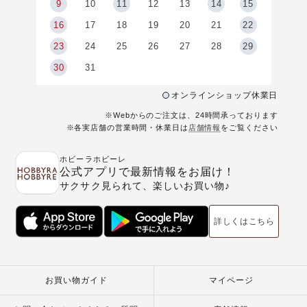
9
9
10
11
12
13
14
15
6
16
17
18
19
20
21
22
23
24
25
26
27
28
29
30
31
オンラインショップ休業日
※Webからのご注文は、24時間承っております
※各実店舗の営業時間・休業日は
店舗情報
をご覧ください
ホビーラホビーレ
公式アプリで最新情報をお届け！
サクサク見られて、楽しいお買い物♪
詳しくはこちら
お買い物ガイド
マイページ