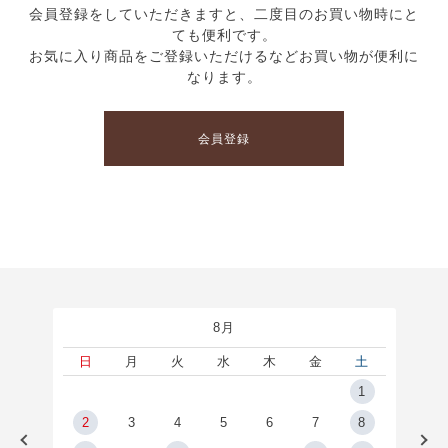
会員登録をしていただきますと、二度目のお買い物時にと
ても便利です。
お気に入り商品をご登録いただけるなどお買い物が便利に
なります。
会員登録
8月
土
日
月
火
水
木
金
土
5
1
2
2
3
4
5
6
7
8