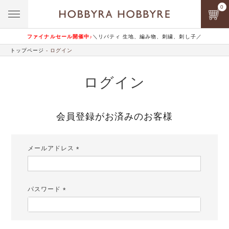
0
ファイナルセール開催中♪
＼リバティ 生地、編み物、刺繍、刺し子／
トップページ
ログイン
ログイン
会員登録がお済みのお客様
メールアドレス
(必
須)
パスワード
(必
須)