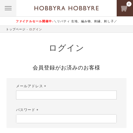
0
ファイナルセール開催中♪
＼リバティ 生地、編み物、刺繍、刺し子／
トップページ
ログイン
ログイン
会員登録がお済みのお客様
メールアドレス
(必
須)
パスワード
(必
須)