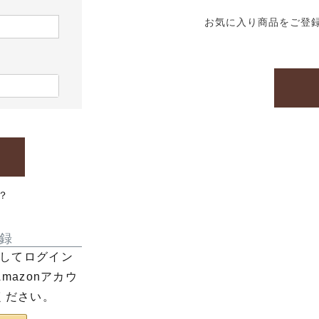
お気に入り商品をご登
？
録
利用してログイン
azonアカウ
ください。