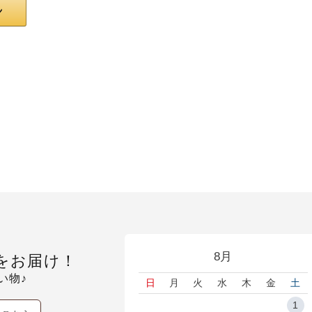
8月
をお届け！
い物♪
日
月
火
水
木
金
土
1