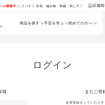
店舗情
ール開催中♪
＼リバティ 生地、編み物、刺繍、刺し子／
商品を探す
手芸を学ぶ
初めての方へ
料！
ログイン
客様
まだご登
会員登録をしていただき