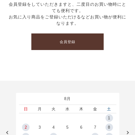
会員登録をしていただきますと、二度目のお買い物時にと
ても便利です。
お気に入り商品をご登録いただけるなどお買い物が便利に
なります。
会員登録
8月
土
日
月
火
水
木
金
土
5
1
2
2
3
4
5
6
7
8