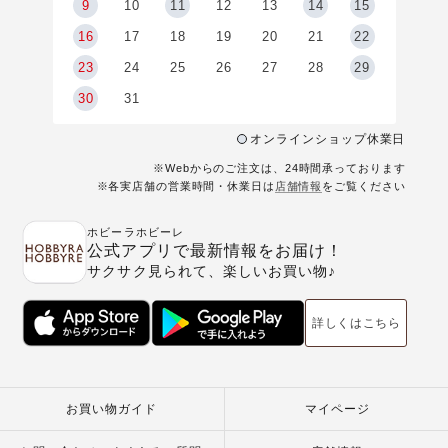
9
9
10
11
12
13
14
15
6
16
17
18
19
20
21
22
23
24
25
26
27
28
29
30
31
オンラインショップ休業日
※Webからのご注文は、24時間承っております
※各実店舗の営業時間・休業日は
店舗情報
をご覧ください
ホビーラホビーレ
公式アプリで最新情報をお届け！
サクサク見られて、楽しいお買い物♪
詳しくはこちら
お買い物ガイド
マイページ