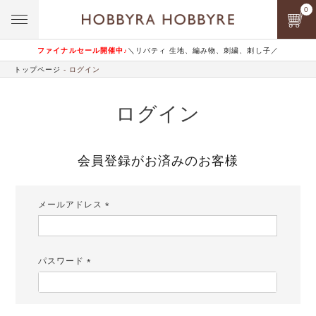
0
ファイナルセール開催中♪
＼リバティ 生地、編み物、刺繍、刺し子／
トップページ
ログイン
ログイン
会員登録がお済みのお客様
メールアドレス
(必
須)
パスワード
(必
須)