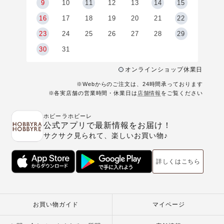
9
9
10
11
12
13
14
15
6
16
17
18
19
20
21
22
23
24
25
26
27
28
29
30
31
オンラインショップ休業日
※Webからのご注文は、24時間承っております
※各実店舗の営業時間・休業日は
店舗情報
をご覧ください
ホビーラホビーレ
公式アプリで最新情報をお届け！
サクサク見られて、楽しいお買い物♪
詳しくはこちら
お買い物ガイド
マイページ