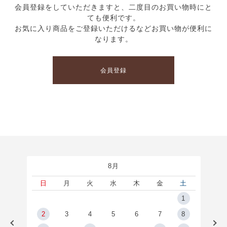
会員登録をしていただきますと、二度目のお買い物時にと
ても便利です。
お気に入り商品をご登録いただけるなどお買い物が便利に
なります。
会員登録
8月
土
日
月
火
水
木
金
土
5
1
2
2
3
4
5
6
7
8