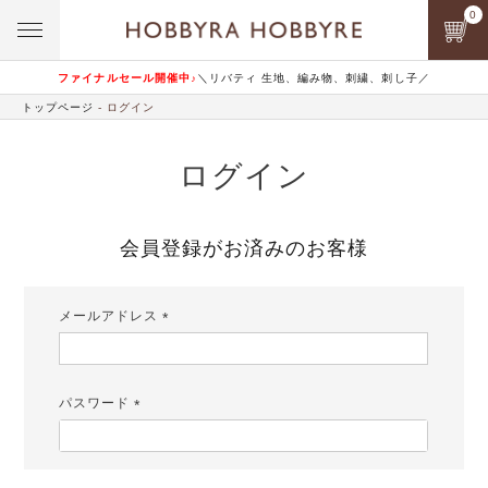
0
ファイナルセール開催中♪
＼リバティ 生地、編み物、刺繍、刺し子／
トップページ
ログイン
ログイン
会員登録がお済みのお客様
メールアドレス
(必
須)
パスワード
(必
須)