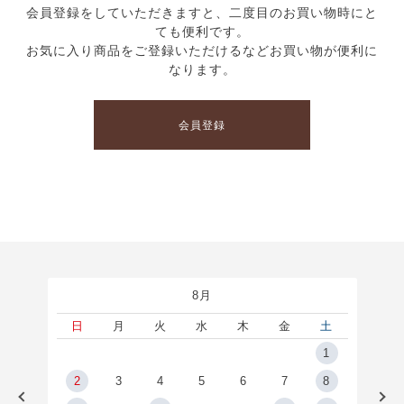
会員登録をしていただきますと、二度目のお買い物時にと
ても便利です。
お気に入り商品をご登録いただけるなどお買い物が便利に
なります。
会員登録
8月
土
日
月
火
水
木
金
土
5
1
2
2
3
4
5
6
7
8