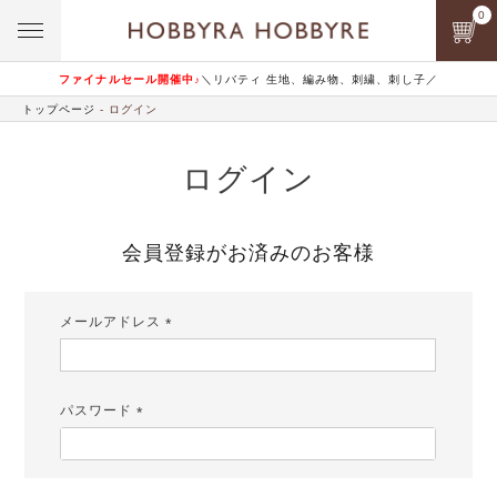
0
ファイナルセール開催中♪
＼リバティ 生地、編み物、刺繍、刺し子／
トップページ
ログイン
ログイン
会員登録がお済みのお客様
メールアドレス
(必
須)
パスワード
(必
須)