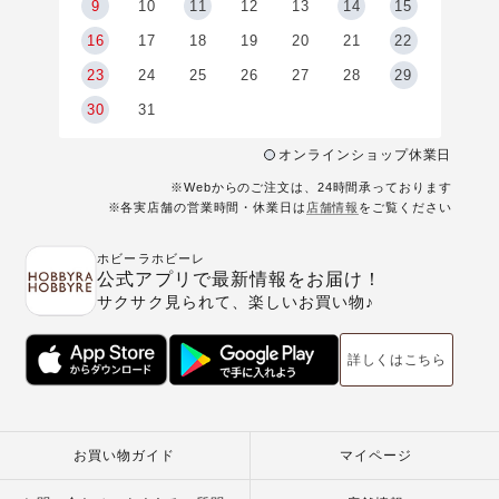
9
9
10
11
12
13
14
15
6
16
17
18
19
20
21
22
23
24
25
26
27
28
29
30
31
オンラインショップ休業日
※Webからのご注文は、24時間承っております
※各実店舗の営業時間・休業日は
店舗情報
をご覧ください
ホビーラホビーレ
公式アプリで最新情報をお届け！
サクサク見られて、楽しいお買い物♪
詳しくはこちら
お買い物ガイド
マイページ