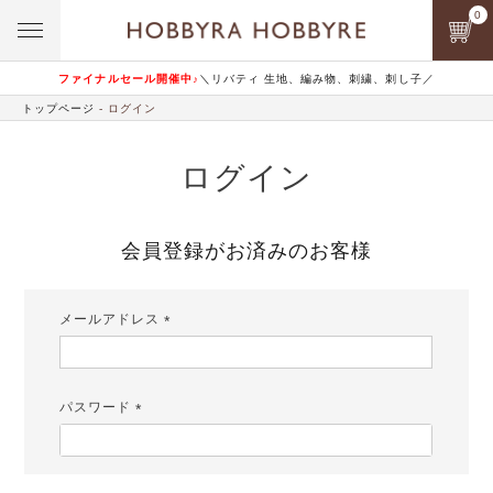
0
ファイナルセール開催中♪
＼リバティ 生地、編み物、刺繍、刺し子／
トップページ
ログイン
ログイン
会員登録がお済みのお客様
メールアドレス
(必
須)
パスワード
(必
須)