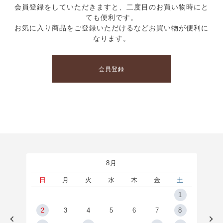
会員登録をしていただきますと、二度目のお買い物時にと
ても便利です。
お気に入り商品をご登録いただけるなどお買い物が便利に
なります。
会員登録
8月
土
日
月
火
水
木
金
土
5
1
2
2
3
4
5
6
7
8