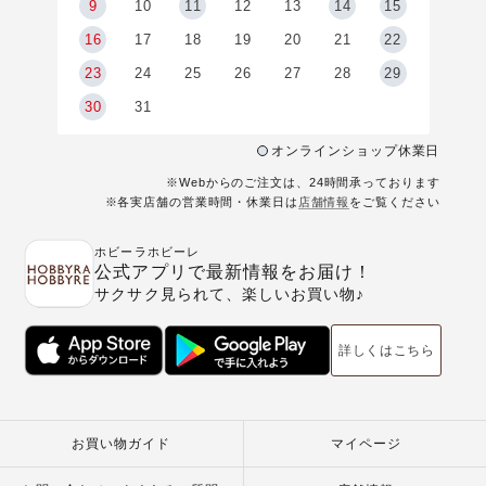
9
9
10
11
12
13
14
15
6
16
17
18
19
20
21
22
23
24
25
26
27
28
29
30
31
オンラインショップ休業日
※Webからのご注文は、24時間承っております
※各実店舗の営業時間・休業日は
店舗情報
をご覧ください
ホビーラホビーレ
公式アプリで最新情報をお届け！
サクサク見られて、楽しいお買い物♪
詳しくはこちら
お買い物ガイド
マイページ