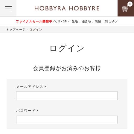
0
ファイナルセール開催中♪
＼リバティ 生地、編み物、刺繍、刺し子／
トップページ
ログイン
ログイン
会員登録がお済みのお客様
メールアドレス
(必
須)
パスワード
(必
須)