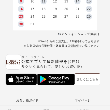
9
9
10
11
12
13
14
15
6
16
17
18
19
20
21
22
23
24
25
26
27
28
29
30
31
オンラインショップ休業日
※Webからのご注文は、24時間承っております
※各実店舗の営業時間・休業日は
店舗情報
をご覧ください
ホビーラホビーレ
公式アプリで最新情報をお届け！
サクサク見られて、楽しいお買い物♪
詳しくはこちら
お買い物ガイド
マイページ