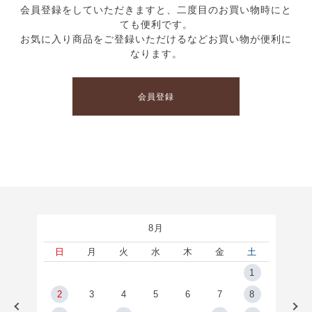
会員登録をしていただきますと、二度目のお買い物時にと
ても便利です。
お気に入り商品をご登録いただけるなどお買い物が便利に
なります。
会員登録
8月
土
日
月
火
水
木
金
土
5
1
2
2
3
4
5
6
7
8