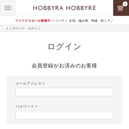
0
ファイナルセール開催中♪
＼リバティ 生地、編み物、刺繍、刺し子／
トップページ
ログイン
ログイン
会員登録がお済みのお客様
メールアドレス
(必
須)
パスワード
(必
須)