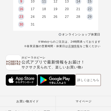
9
9
10
11
12
13
14
15
6
16
17
18
19
20
21
22
23
24
25
26
27
28
29
30
31
オンラインショップ休業日
※Webからのご注文は、24時間承っております
※各実店舗の営業時間・休業日は
店舗情報
をご覧ください
ホビーラホビーレ
公式アプリで最新情報をお届け！
サクサク見られて、楽しいお買い物♪
詳しくはこちら
お買い物ガイド
マイページ