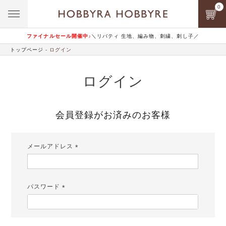
0
ファイナルセール開催中♪
＼リバティ 生地、編み物、刺繍、刺し子／
トップページ
ログイン
ログイン
会員登録がお済みのお客様
メールアドレス
(必
須)
パスワード
(必
須)