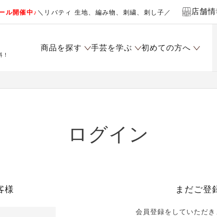
店舗情
ール開催中♪
＼リバティ 生地、編み物、刺繍、刺し子／
商品を探す
手芸を学ぶ
初めての方へ
料！
ログイン
客様
まだご登
会員登録をしていただき