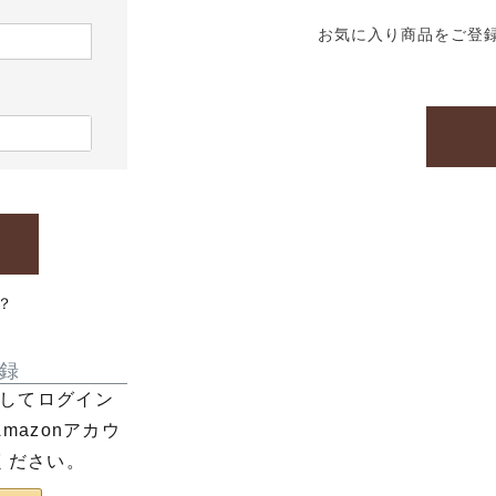
お気に入り商品をご登
？
録
利用してログイン
azonアカウ
ください。