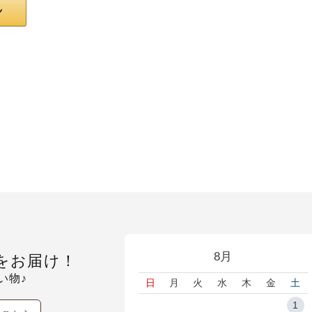
8月
をお届け！
い物♪
日
月
火
水
木
金
土
1