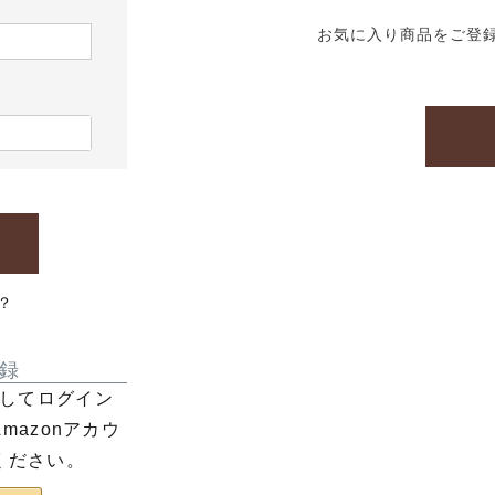
お気に入り商品をご登
？
録
利用してログイン
azonアカウ
ください。