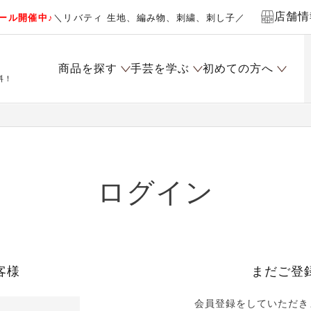
店舗情
ール開催中♪
＼リバティ 生地、編み物、刺繍、刺し子／
商品を探す
手芸を学ぶ
初めての方へ
料！
ログイン
客様
まだご登
会員登録をしていただき