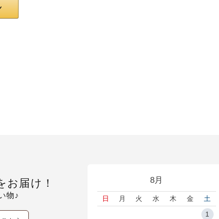
8月
をお届け！
い物♪
日
月
火
水
木
金
土
1