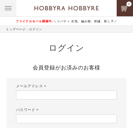
0
ファイナルセール開催中♪
＼リバティ 生地、編み物、刺繍、刺し子／
トップページ
ログイン
ログイン
会員登録がお済みのお客様
メールアドレス
(必
須)
パスワード
(必
須)