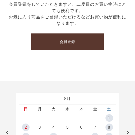
会員登録をしていただきますと、二度目のお買い物時にと
ても便利です。
お気に入り商品をご登録いただけるなどお買い物が便利に
なります。
会員登録
8月
土
日
月
火
水
木
金
土
5
1
2
2
3
4
5
6
7
8