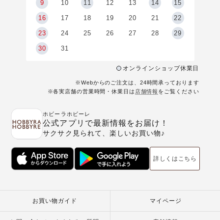
9
9
10
11
12
13
14
15
6
16
17
18
19
20
21
22
23
24
25
26
27
28
29
30
31
オンラインショップ休業日
※Webからのご注文は、24時間承っております
※各実店舗の営業時間・休業日は
店舗情報
をご覧ください
ホビーラホビーレ
公式アプリで最新情報をお届け！
サクサク見られて、楽しいお買い物♪
詳しくはこちら
お買い物ガイド
マイページ