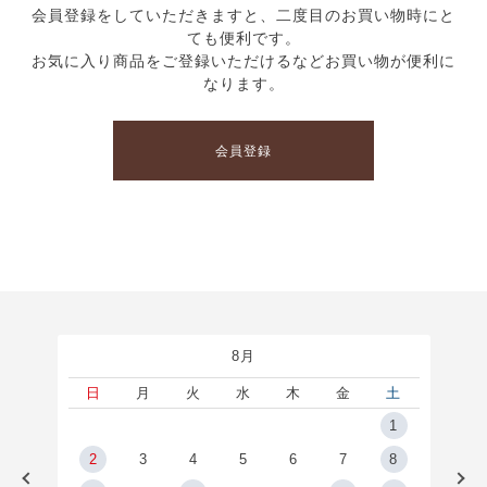
会員登録をしていただきますと、二度目のお買い物時にと
ても便利です。
お気に入り商品をご登録いただけるなどお買い物が便利に
なります。
会員登録
8月
土
日
月
火
水
木
金
土
5
1
2
2
3
4
5
6
7
8