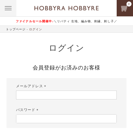
0
ファイナルセール開催中♪
＼リバティ 生地、編み物、刺繍、刺し子／
トップページ
ログイン
ログイン
会員登録がお済みのお客様
メールアドレス
(必
須)
パスワード
(必
須)