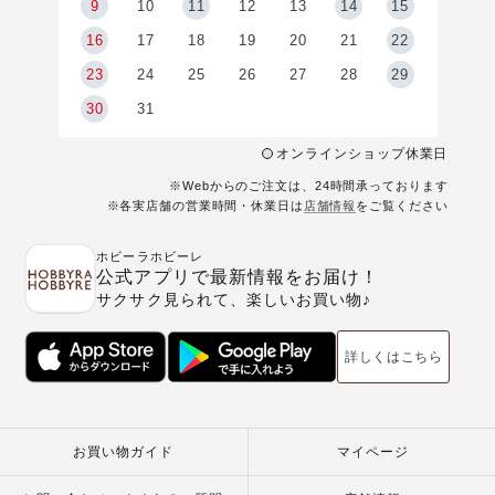
9
9
10
11
12
13
14
15
6
16
17
18
19
20
21
22
23
24
25
26
27
28
29
30
31
オンラインショップ休業日
※Webからのご注文は、24時間承っております
※各実店舗の営業時間・休業日は
店舗情報
をご覧ください
ホビーラホビーレ
公式アプリで最新情報をお届け！
サクサク見られて、楽しいお買い物♪
詳しくはこちら
お買い物ガイド
マイページ