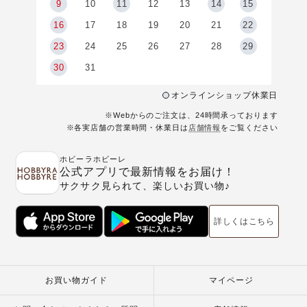
9
9
10
11
12
13
14
15
6
16
17
18
19
20
21
22
23
24
25
26
27
28
29
30
31
オンラインショップ休業日
※Webからのご注文は、24時間承っております
※各実店舗の営業時間・休業日は
店舗情報
をご覧ください
ホビーラホビーレ
公式アプリで最新情報をお届け！
サクサク見られて、楽しいお買い物♪
詳しくはこちら
お買い物ガイド
マイページ