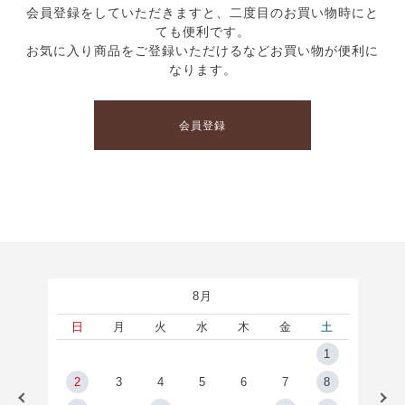
会員登録をしていただきますと、二度目のお買い物時にと
ても便利です。
お気に入り商品をご登録いただけるなどお買い物が便利に
なります。
会員登録
8月
土
日
月
火
水
木
金
土
5
1
2
2
3
4
5
6
7
8