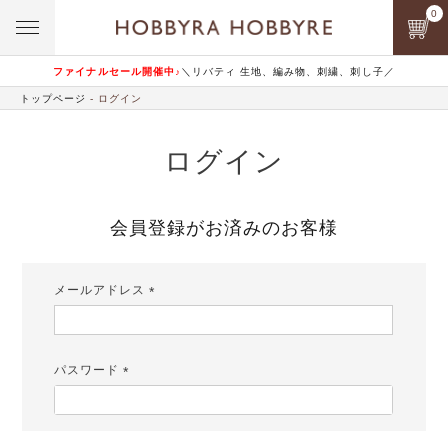
0
ファイナルセール開催中♪
＼リバティ 生地、編み物、刺繍、刺し子／
トップページ
ログイン
ログイン
会員登録がお済みのお客様
メールアドレス
(必
須)
パスワード
(必
須)