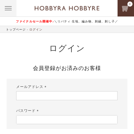
0
ファイナルセール開催中♪
＼リバティ 生地、編み物、刺繍、刺し子／
トップページ
ログイン
ログイン
会員登録がお済みのお客様
メールアドレス
(必
須)
パスワード
(必
須)