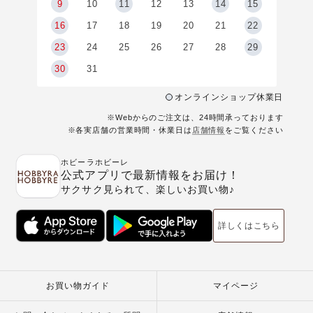
9
9
10
11
12
13
14
15
6
16
17
18
19
20
21
22
23
24
25
26
27
28
29
30
31
オンラインショップ休業日
※Webからのご注文は、24時間承っております
※各実店舗の営業時間・休業日は
店舗情報
をご覧ください
ホビーラホビーレ
公式アプリで最新情報をお届け！
サクサク見られて、楽しいお買い物♪
詳しくはこちら
お買い物ガイド
マイページ