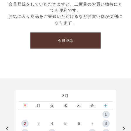
会員登録をしていただきますと、二度目のお買い物時にと
ても便利です。
お気に入り商品をご登録いただけるなどお買い物が便利に
なります。
会員登録
8月
土
日
月
火
水
木
金
土
5
1
2
2
3
4
5
6
7
8