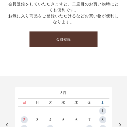
会員登録をしていただきますと、二度目のお買い物時にと
ても便利です。
お気に入り商品をご登録いただけるなどお買い物が便利に
なります。
会員登録
8月
土
日
月
火
水
木
金
土
5
1
2
2
3
4
5
6
7
8