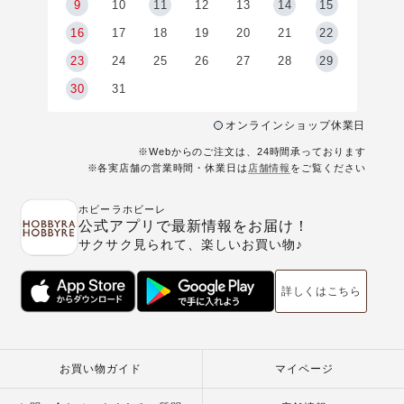
9
9
10
11
12
13
14
15
6
16
17
18
19
20
21
22
23
24
25
26
27
28
29
30
31
オンラインショップ休業日
※Webからのご注文は、24時間承っております
※各実店舗の営業時間・休業日は
店舗情報
をご覧ください
ホビーラホビーレ
公式アプリで最新情報をお届け！
サクサク見られて、楽しいお買い物♪
詳しくはこちら
お買い物ガイド
マイページ