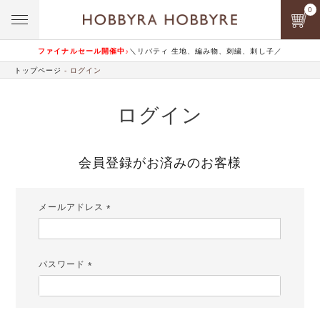
0
ファイナルセール開催中♪
＼リバティ 生地、編み物、刺繍、刺し子／
トップページ
ログイン
ログイン
会員登録がお済みのお客様
メールアドレス
(必
須)
パスワード
(必
須)