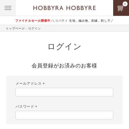
0
ファイナルセール開催中♪
＼リバティ 生地、編み物、刺繍、刺し子／
トップページ
ログイン
ログイン
会員登録がお済みのお客様
メールアドレス
(必
須)
パスワード
(必
須)