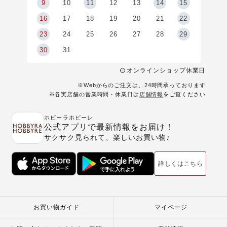
9
9
10
11
12
13
14
15
6
16
17
18
19
20
21
22
23
24
25
26
27
28
29
30
31
オンラインショップ休業日
※Webからのご注文は、24時間承っております
※各実店舗の営業時間・休業日は
店舗情報
をご覧ください
ホビーラホビーレ
公式アプリで最新情報をお届け！
サクサク見られて、楽しいお買い物♪
詳しくはこちら
お買い物ガイド
マイページ