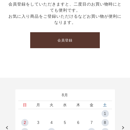
会員登録をしていただきますと、二度目のお買い物時にと
ても便利です。
お気に入り商品をご登録いただけるなどお買い物が便利に
なります。
会員登録
8月
土
日
月
火
水
木
金
土
5
1
2
2
3
4
5
6
7
8