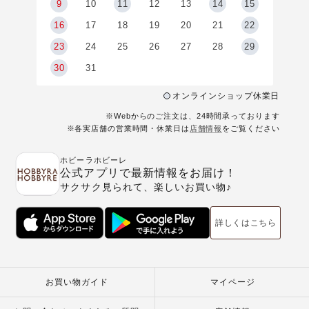
9
9
10
11
12
13
14
15
6
16
17
18
19
20
21
22
23
24
25
26
27
28
29
30
31
オンラインショップ休業日
※Webからのご注文は、24時間承っております
※各実店舗の営業時間・休業日は
店舗情報
をご覧ください
ホビーラホビーレ
公式アプリで最新情報をお届け！
サクサク見られて、楽しいお買い物♪
詳しくはこちら
お買い物ガイド
マイページ