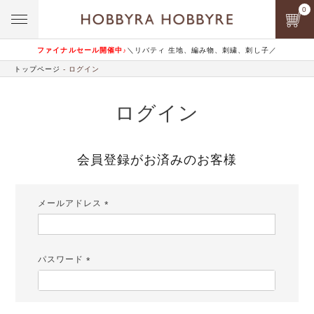
0
ファイナルセール開催中♪
＼リバティ 生地、編み物、刺繍、刺し子／
トップページ
ログイン
ログイン
会員登録がお済みのお客様
メールアドレス
(必
須)
パスワード
(必
須)