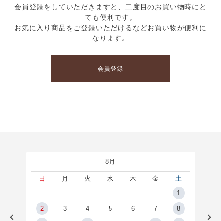
会員登録をしていただきますと、二度目のお買い物時にと
ても便利です。
お気に入り商品をご登録いただけるなどお買い物が便利に
なります。
会員登録
8月
土
日
月
火
水
木
金
土
5
1
2
2
3
4
5
6
7
8