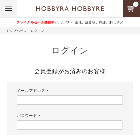
0
ファイナルセール開催中♪
＼リバティ 生地、編み物、刺繍、刺し子／
トップページ
ログイン
ログイン
会員登録がお済みのお客様
メールアドレス
(必
須)
パスワード
(必
須)