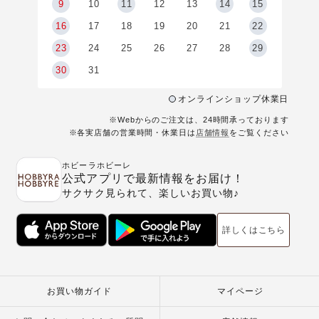
9
9
10
11
12
13
14
15
6
16
17
18
19
20
21
22
23
24
25
26
27
28
29
30
31
オンラインショップ休業日
※Webからのご注文は、24時間承っております
※各実店舗の営業時間・休業日は
店舗情報
をご覧ください
ホビーラホビーレ
公式アプリで最新情報をお届け！
サクサク見られて、楽しいお買い物♪
詳しくはこちら
お買い物ガイド
マイページ