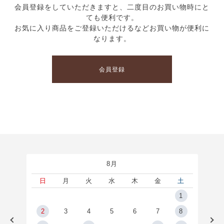
会員登録をしていただきますと、二度目のお買い物時にと
ても便利です。
お気に入り商品をご登録いただけるなどお買い物が便利に
なります。
会員登録
8月
土
日
月
火
水
木
金
土
5
1
2
2
3
4
5
6
7
8