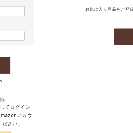
お気に入り商品をご登
？
録
利用してログイン
azonアカウ
ください。