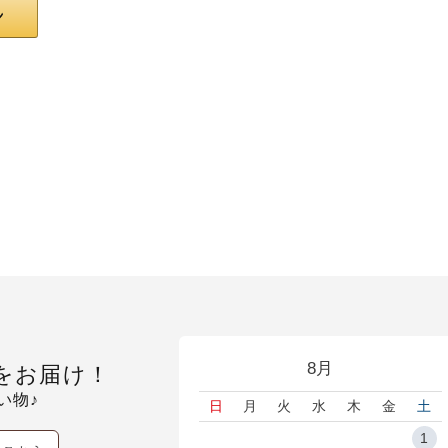
8月
をお届け！
い物♪
日
月
火
水
木
金
土
1