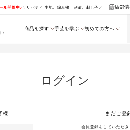
店舗情
ール開催中♪
＼リバティ 生地、編み物、刺繍、刺し子／
商品を探す
手芸を学ぶ
初めての方へ
料！
ログイン
客様
まだご登
会員登録をしていただき