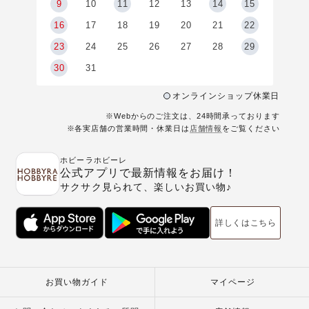
9
9
10
11
12
13
14
15
6
16
17
18
19
20
21
22
23
24
25
26
27
28
29
30
31
オンラインショップ休業日
※Webからのご注文は、24時間承っております
※各実店舗の営業時間・休業日は
店舗情報
をご覧ください
ホビーラホビーレ
公式アプリで最新情報をお届け！
サクサク見られて、楽しいお買い物♪
詳しくはこちら
お買い物ガイド
マイページ