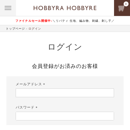
0
ファイナルセール開催中♪
＼リバティ 生地、編み物、刺繍、刺し子／
トップページ
ログイン
ログイン
会員登録がお済みのお客様
メールアドレス
(必
須)
パスワード
(必
須)