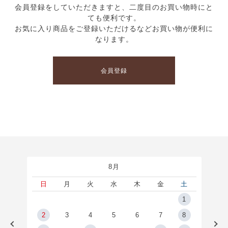
会員登録をしていただきますと、二度目のお買い物時にと
ても便利です。
お気に入り商品をご登録いただけるなどお買い物が便利に
なります。
会員登録
8月
土
日
月
火
水
木
金
土
5
1
2
2
3
4
5
6
7
8