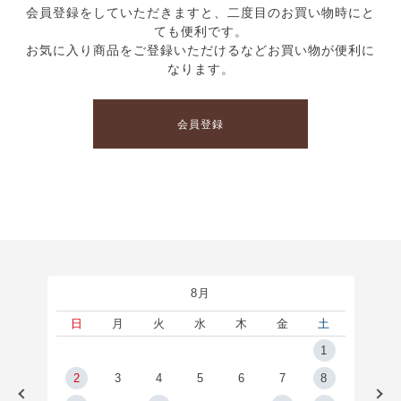
会員登録をしていただきますと、二度目のお買い物時にと
ても便利です。
お気に入り商品をご登録いただけるなどお買い物が便利に
なります。
会員登録
8月
土
日
月
火
水
木
金
土
5
1
2
2
3
4
5
6
7
8