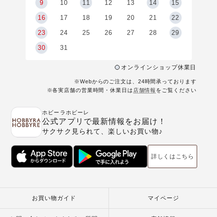
9
9
10
11
12
13
14
15
6
16
17
18
19
20
21
22
23
24
25
26
27
28
29
30
31
オンラインショップ休業日
※Webからのご注文は、24時間承っております
※各実店舗の営業時間・休業日は
店舗情報
をご覧ください
ホビーラホビーレ
公式アプリで最新情報をお届け！
サクサク見られて、楽しいお買い物♪
詳しくはこちら
お買い物ガイド
マイページ