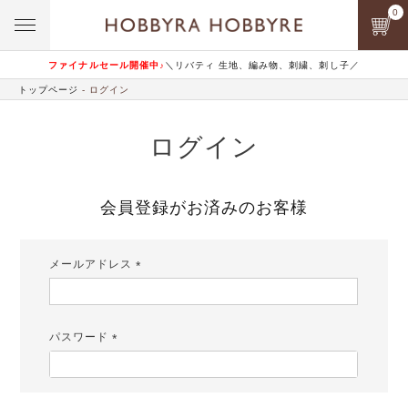
0
ファイナルセール開催中♪
＼リバティ 生地、編み物、刺繍、刺し子／
トップページ
ログイン
ログイン
会員登録がお済みのお客様
メールアドレス
(必
須)
パスワード
(必
須)