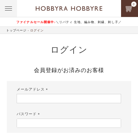
0
ファイナルセール開催中♪
＼リバティ 生地、編み物、刺繍、刺し子／
トップページ
ログイン
ログイン
会員登録がお済みのお客様
メールアドレス
(必
須)
パスワード
(必
須)