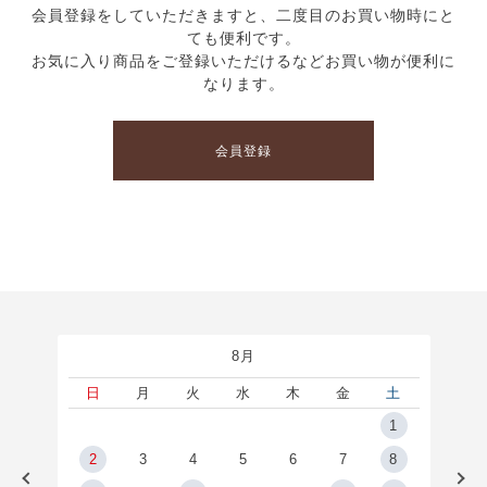
会員登録をしていただきますと、二度目のお買い物時にと
ても便利です。
お気に入り商品をご登録いただけるなどお買い物が便利に
なります。
会員登録
8月
土
日
月
火
水
木
金
土
5
1
2
2
3
4
5
6
7
8