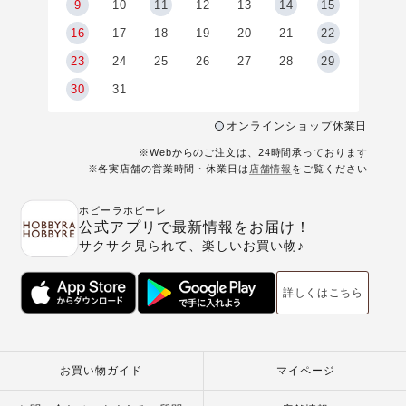
9
9
10
11
12
13
14
15
6
16
17
18
19
20
21
22
23
24
25
26
27
28
29
30
31
オンラインショップ休業日
※Webからのご注文は、24時間承っております
※各実店舗の営業時間・休業日は
店舗情報
をご覧ください
ホビーラホビーレ
公式アプリで最新情報をお届け！
サクサク見られて、楽しいお買い物♪
詳しくはこちら
お買い物ガイド
マイページ