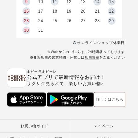
9
9
10
11
12
13
14
15
6
16
17
18
19
20
21
22
23
24
25
26
27
28
29
30
31
オンラインショップ休業日
※Webからのご注文は、24時間承っております
※各実店舗の営業時間・休業日は
店舗情報
をご覧ください
ホビーラホビーレ
公式アプリで最新情報をお届け！
サクサク見られて、楽しいお買い物♪
詳しくはこちら
お買い物ガイド
マイページ