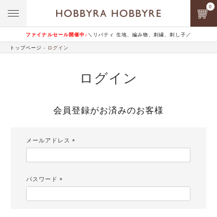
0
ファイナルセール開催中♪
＼リバティ 生地、編み物、刺繍、刺し子／
トップページ
ログイン
ログイン
会員登録がお済みのお客様
メールアドレス
(必
須)
パスワード
(必
須)