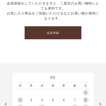
会員登録をしていただきますと、二度目のお買い物時にと
ても便利です。
お気に入り商品をご登録いただけるなどお買い物が便利に
なります。
会員登録
8月
土
日
月
火
水
木
金
土
5
1
2
2
3
4
5
6
7
8