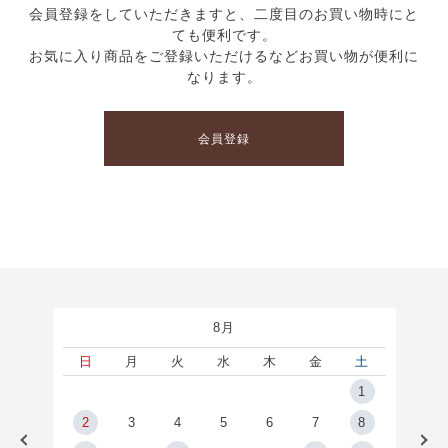
会員登録をしていただきますと、二度目のお買い物時にと
ても便利です。
お気に入り商品をご登録いただけるなどお買い物が便利に
なります。
会員登録
8月
土
日
月
火
水
木
金
土
5
1
2
2
3
4
5
6
7
8