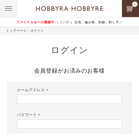
0
ファイナルセール開催中♪
＼リバティ 生地、編み物、刺繍、刺し子／
トップページ
ログイン
ログイン
会員登録がお済みのお客様
メールアドレス
(必
須)
パスワード
(必
須)