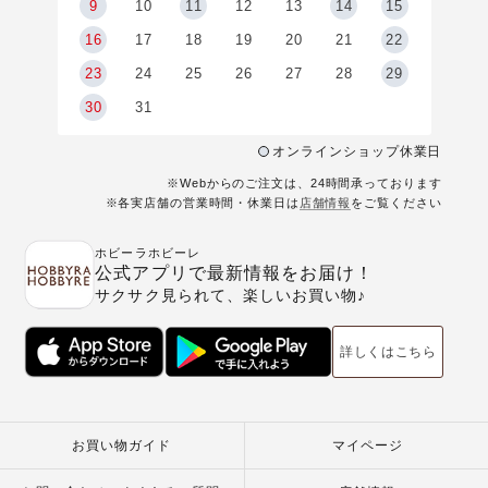
9
9
10
11
12
13
14
15
6
16
17
18
19
20
21
22
23
24
25
26
27
28
29
30
31
オンラインショップ休業日
※Webからのご注文は、24時間承っております
※各実店舗の営業時間・休業日は
店舗情報
をご覧ください
ホビーラホビーレ
公式アプリで最新情報をお届け！
サクサク見られて、楽しいお買い物♪
詳しくはこちら
お買い物ガイド
マイページ