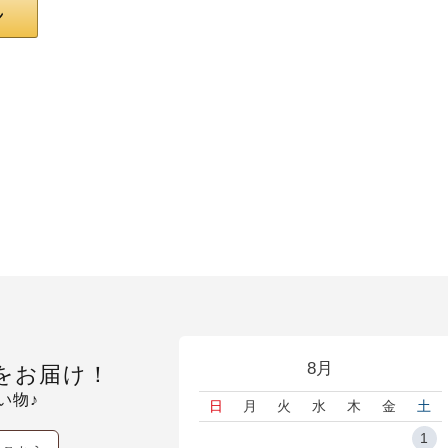
8月
をお届け！
い物♪
日
月
火
水
木
金
土
1