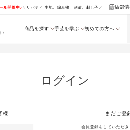
店舗情
ール開催中♪
＼リバティ 生地、編み物、刺繍、刺し子／
商品を探す
手芸を学ぶ
初めての方へ
料！
ログイン
客様
まだご登
会員登録をしていただき