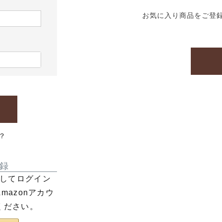
お気に入り商品をご登
？
録
利用してログイン
azonアカウ
ください。