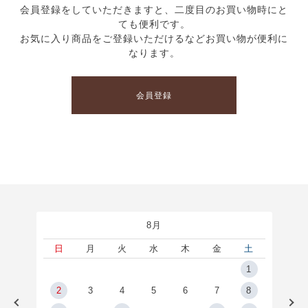
会員登録をしていただきますと、二度目のお買い物時にと
ても便利です。
お気に入り商品をご登録いただけるなどお買い物が便利に
なります。
会員登録
8月
土
日
月
火
水
木
金
土
5
1
2
2
3
4
5
6
7
8