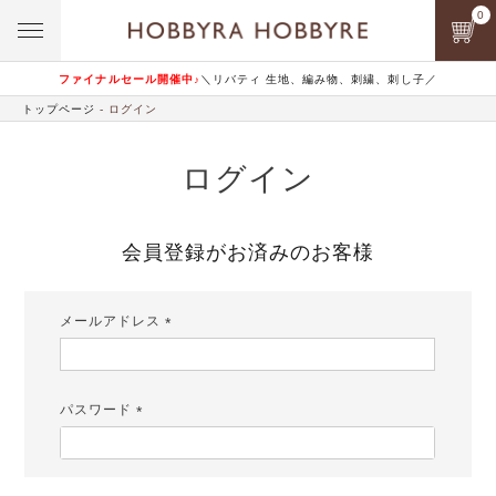
0
ファイナルセール開催中♪
＼リバティ 生地、編み物、刺繍、刺し子／
トップページ
ログイン
ログイン
会員登録がお済みのお客様
メールアドレス
(必
須)
パスワード
(必
須)