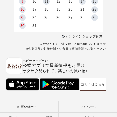
9
9
10
11
12
13
14
15
6
16
17
18
19
20
21
22
23
24
25
26
27
28
29
30
31
オンラインショップ休業日
※Webからのご注文は、24時間承っております
※各実店舗の営業時間・休業日は
店舗情報
をご覧ください
ホビーラホビーレ
公式アプリで最新情報をお届け！
サクサク見られて、楽しいお買い物♪
詳しくはこちら
お買い物ガイド
マイページ