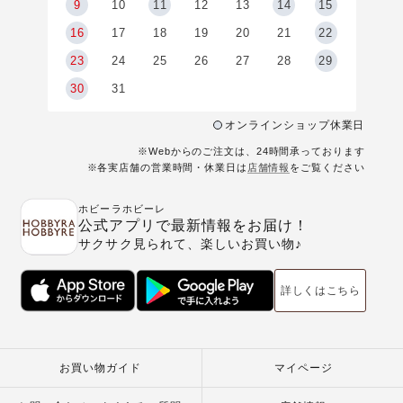
9
9
10
11
12
13
14
15
6
16
17
18
19
20
21
22
23
24
25
26
27
28
29
30
31
オンラインショップ休業日
※Webからのご注文は、24時間承っております
※各実店舗の営業時間・休業日は
店舗情報
をご覧ください
ホビーラホビーレ
公式アプリで最新情報をお届け！
サクサク見られて、楽しいお買い物♪
詳しくはこちら
お買い物ガイド
マイページ