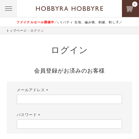
0
ファイナルセール開催中♪
＼リバティ 生地、編み物、刺繍、刺し子／
トップページ
ログイン
ログイン
会員登録がお済みのお客様
メールアドレス
(必
須)
パスワード
(必
須)