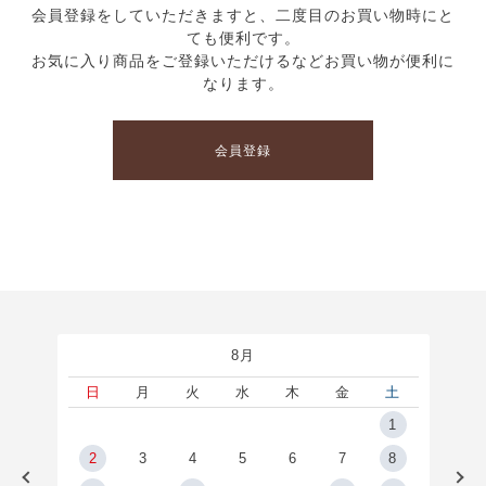
会員登録をしていただきますと、二度目のお買い物時にと
ても便利です。
お気に入り商品をご登録いただけるなどお買い物が便利に
なります。
会員登録
8月
土
日
月
火
水
木
金
土
5
1
2
2
3
4
5
6
7
8