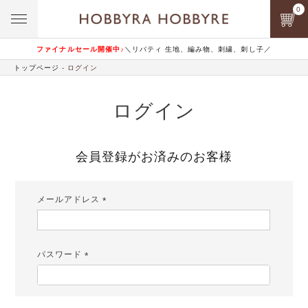
0
ファイナルセール開催中♪
＼リバティ 生地、編み物、刺繍、刺し子／
トップページ
ログイン
ログイン
会員登録がお済みのお客様
メールアドレス
(必
須)
パスワード
(必
須)