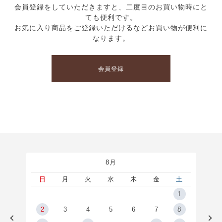
会員登録をしていただきますと、二度目のお買い物時にと
ても便利です。
お気に入り商品をご登録いただけるなどお買い物が便利に
なります。
会員登録
8月
土
日
月
火
水
木
金
土
5
1
2
2
3
4
5
6
7
8