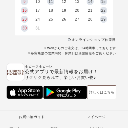
9
9
10
11
12
13
14
15
6
16
17
18
19
20
21
22
23
24
25
26
27
28
29
30
31
オンラインショップ休業日
※Webからのご注文は、24時間承っております
※各実店舗の営業時間・休業日は
店舗情報
をご覧ください
ホビーラホビーレ
公式アプリで最新情報をお届け！
サクサク見られて、楽しいお買い物♪
詳しくはこちら
お買い物ガイド
マイページ