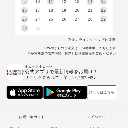
9
9
10
11
12
13
14
15
6
16
17
18
19
20
21
22
23
24
25
26
27
28
29
30
31
オンラインショップ休業日
※Webからのご注文は、24時間承っております
※各実店舗の営業時間・休業日は
店舗情報
をご覧ください
ホビーラホビーレ
公式アプリで最新情報をお届け！
サクサク見られて、楽しいお買い物♪
詳しくはこちら
お買い物ガイド
マイページ