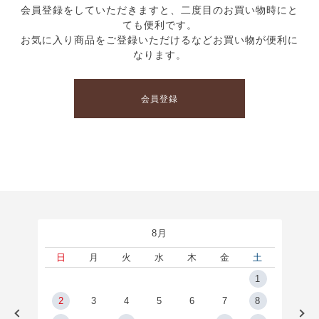
会員登録をしていただきますと、二度目のお買い物時にと
ても便利です。
お気に入り商品をご登録いただけるなどお買い物が便利に
なります。
会員登録
8月
土
日
月
火
水
木
金
土
5
1
2
2
3
4
5
6
7
8