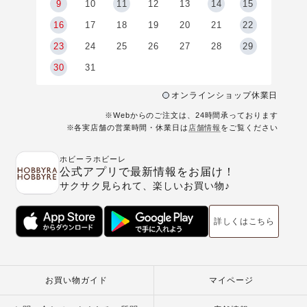
9
9
10
11
12
13
14
15
6
16
17
18
19
20
21
22
23
24
25
26
27
28
29
30
31
オンラインショップ休業日
※Webからのご注文は、24時間承っております
※各実店舗の営業時間・休業日は
店舗情報
をご覧ください
ホビーラホビーレ
公式アプリで最新情報をお届け！
サクサク見られて、楽しいお買い物♪
詳しくはこちら
お買い物ガイド
マイページ