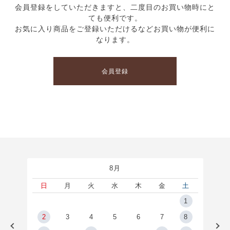
会員登録をしていただきますと、二度目のお買い物時にと
ても便利です。
お気に入り商品をご登録いただけるなどお買い物が便利に
なります。
会員登録
8月
土
日
月
火
水
木
金
土
5
1
2
2
3
4
5
6
7
8