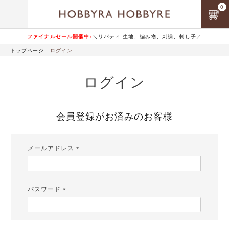
0
ファイナルセール開催中♪
＼リバティ 生地、編み物、刺繍、刺し子／
トップページ
ログイン
ログイン
会員登録がお済みのお客様
メールアドレス
(必
須)
パスワード
(必
須)