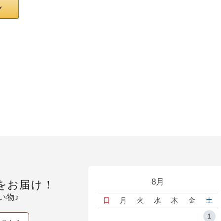
8月
をお届け！
い物♪
日
月
火
水
木
金
土
1