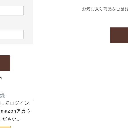
お気に入り商品をご登
？
録
利用してログイン
azonアカウ
ください。