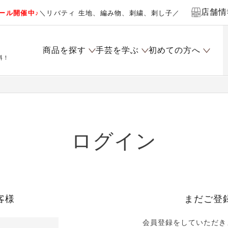
店舗情
ール開催中♪
＼リバティ 生地、編み物、刺繍、刺し子／
商品を探す
手芸を学ぶ
初めての方へ
料！
ログイン
客様
まだご登
会員登録をしていただき