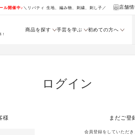
店舗情
ール開催中♪
＼リバティ 生地、編み物、刺繍、刺し子／
商品を探す
手芸を学ぶ
初めての方へ
料！
ログイン
客様
まだご登
会員登録をしていただき