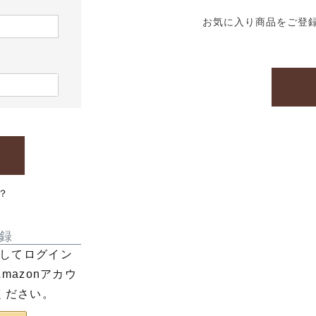
お気に入り商品をご登
？
録
利用してログイン
azonアカウ
ください。