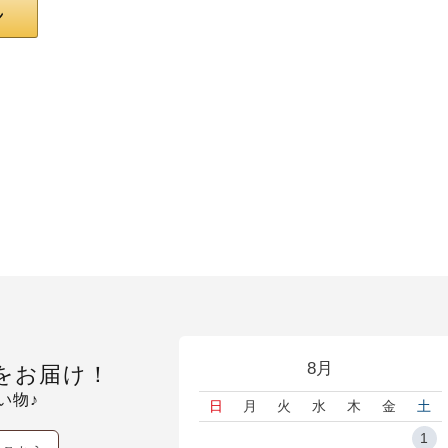
8月
をお届け！
い物♪
日
月
火
水
木
金
土
1