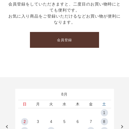
会員登録をしていただきますと、二度目のお買い物時にと
ても便利です。
お気に入り商品をご登録いただけるなどお買い物が便利に
なります。
会員登録
8月
土
日
月
火
水
木
金
土
5
1
2
2
3
4
5
6
7
8