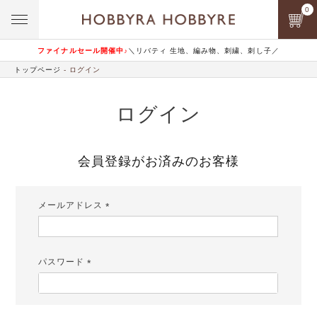
0
ファイナルセール開催中♪
＼リバティ 生地、編み物、刺繍、刺し子／
トップページ
ログイン
ログイン
会員登録がお済みのお客様
メールアドレス
(必
須)
パスワード
(必
須)