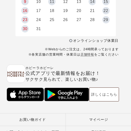
9
9
10
11
12
13
14
15
6
16
17
18
19
20
21
22
23
24
25
26
27
28
29
30
31
オンラインショップ休業日
※Webからのご注文は、24時間承っております
※各実店舗の営業時間・休業日は
店舗情報
をご覧ください
ホビーラホビーレ
公式アプリで最新情報をお届け！
サクサク見られて、楽しいお買い物♪
詳しくはこちら
お買い物ガイド
マイページ