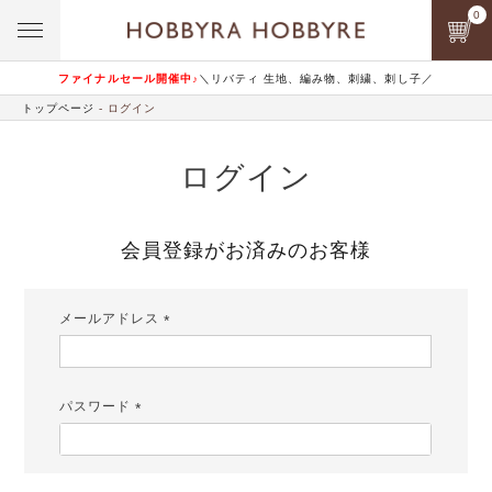
0
ファイナルセール開催中♪
＼リバティ 生地、編み物、刺繍、刺し子／
トップページ
ログイン
ログイン
会員登録がお済みのお客様
メールアドレス
(必
須)
パスワード
(必
須)