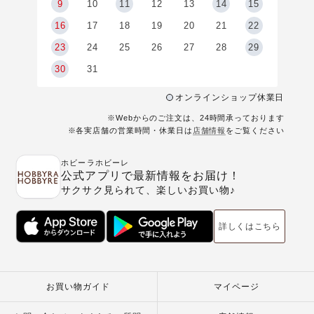
9
9
10
11
12
13
14
15
6
16
17
18
19
20
21
22
23
24
25
26
27
28
29
30
31
オンラインショップ休業日
※Webからのご注文は、24時間承っております
※各実店舗の営業時間・休業日は
店舗情報
をご覧ください
ホビーラホビーレ
公式アプリで最新情報をお届け！
サクサク見られて、楽しいお買い物♪
詳しくはこちら
お買い物ガイド
マイページ