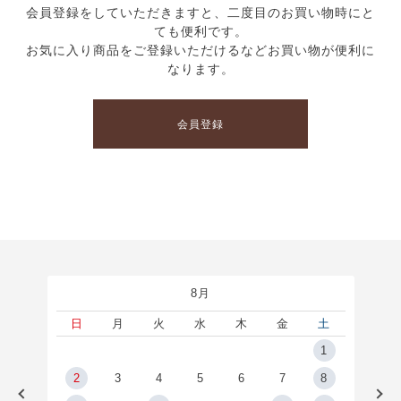
会員登録をしていただきますと、二度目のお買い物時にと
ても便利です。
お気に入り商品をご登録いただけるなどお買い物が便利に
なります。
会員登録
8月
土
日
月
火
水
木
金
土
5
1
2
2
3
4
5
6
7
8