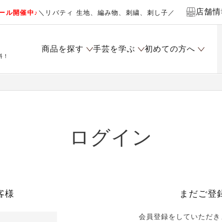
店舗情
ール開催中♪
＼リバティ 生地、編み物、刺繍、刺し子／
商品を探す
手芸を学ぶ
初めての方へ
料！
ログイン
客様
まだご登
会員登録をしていただき