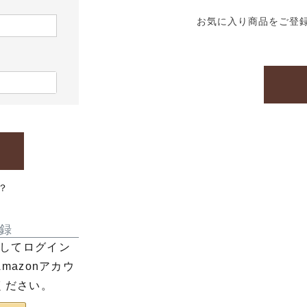
お気に入り商品をご登
？
録
利用してログイン
azonアカウ
ください。