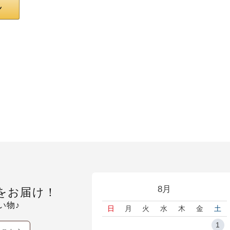
8月
をお届け！
い物♪
日
月
火
水
木
金
土
1