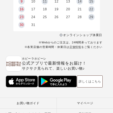
9
9
10
11
12
13
14
15
6
16
17
18
19
20
21
22
23
24
25
26
27
28
29
30
31
オンラインショップ休業日
※Webからのご注文は、24時間承っております
※各実店舗の営業時間・休業日は
店舗情報
をご覧ください
ホビーラホビーレ
公式アプリで最新情報をお届け！
サクサク見られて、楽しいお買い物♪
詳しくはこちら
お買い物ガイド
マイページ