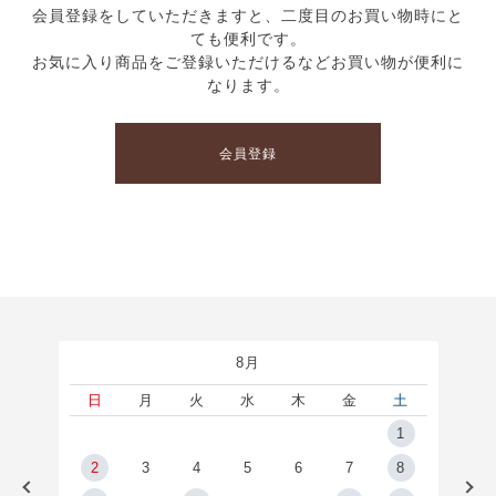
会員登録をしていただきますと、二度目のお買い物時にと
ても便利です。
お気に入り商品をご登録いただけるなどお買い物が便利に
なります。
会員登録
8月
土
日
月
火
水
木
金
土
5
1
2
2
3
4
5
6
7
8