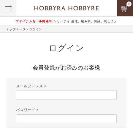
0
ファイナルセール開催中♪
＼リバティ 生地、編み物、刺繍、刺し子／
トップページ
ログイン
ログイン
会員登録がお済みのお客様
メールアドレス
(必
須)
パスワード
(必
須)