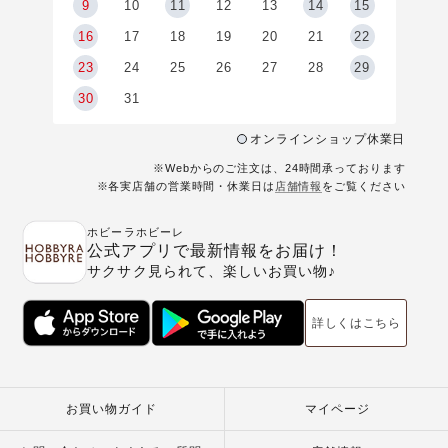
9
9
10
11
12
13
14
15
6
16
17
18
19
20
21
22
23
24
25
26
27
28
29
30
31
オンラインショップ休業日
※Webからのご注文は、24時間承っております
※各実店舗の営業時間・休業日は
店舗情報
をご覧ください
ホビーラホビーレ
公式アプリで最新情報をお届け！
サクサク見られて、楽しいお買い物♪
詳しくはこちら
お買い物ガイド
マイページ