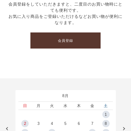
会員登録をしていただきますと、二度目のお買い物時にと
ても便利です。
お気に入り商品をご登録いただけるなどお買い物が便利に
なります。
会員登録
8月
土
日
月
火
水
木
金
土
5
1
2
2
3
4
5
6
7
8