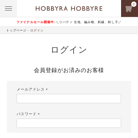
0
ファイナルセール開催中♪
＼リバティ 生地、編み物、刺繍、刺し子／
トップページ
ログイン
ログイン
会員登録がお済みのお客様
メールアドレス
(必
須)
パスワード
(必
須)