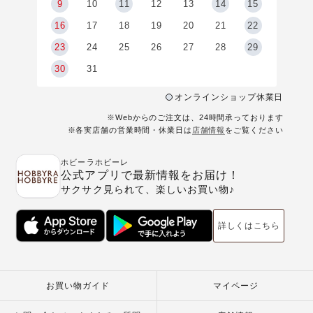
9
9
10
11
12
13
14
15
6
16
17
18
19
20
21
22
23
24
25
26
27
28
29
30
31
オンラインショップ休業日
※Webからのご注文は、24時間承っております
※各実店舗の営業時間・休業日は
店舗情報
をご覧ください
ホビーラホビーレ
公式アプリで最新情報をお届け！
サクサク見られて、楽しいお買い物♪
詳しくはこちら
お買い物ガイド
マイページ