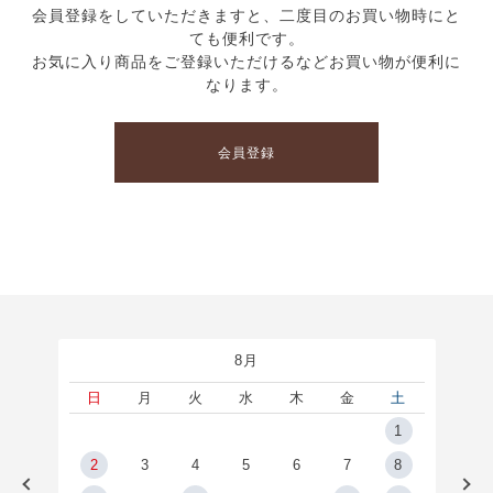
会員登録をしていただきますと、二度目のお買い物時にと
ても便利です。
お気に入り商品をご登録いただけるなどお買い物が便利に
なります。
会員登録
8月
土
日
月
火
水
木
金
土
5
1
2
2
3
4
5
6
7
8