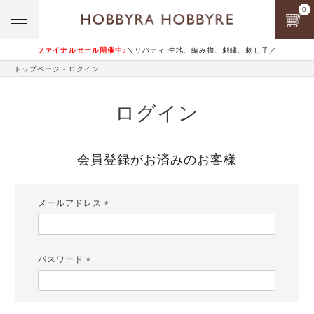
0
ファイナルセール開催中♪
＼リバティ 生地、編み物、刺繍、刺し子／
トップページ
ログイン
ログイン
会員登録がお済みのお客様
メールアドレス
(必
須)
パスワード
(必
須)