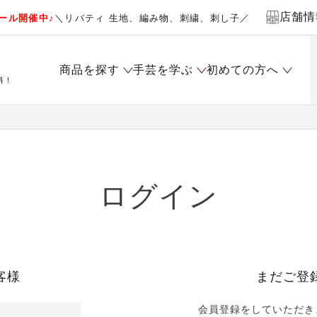
店舗情
ール開催中♪
＼リバティ 生地、編み物、刺繍、刺し子／
商品を探す
手芸を学ぶ
初めての方へ
料！
ログイン
客様
まだご登
会員登録をしていただき