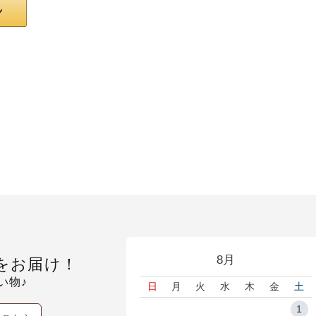
8月
をお届け！
い物♪
日
月
火
水
木
金
土
1