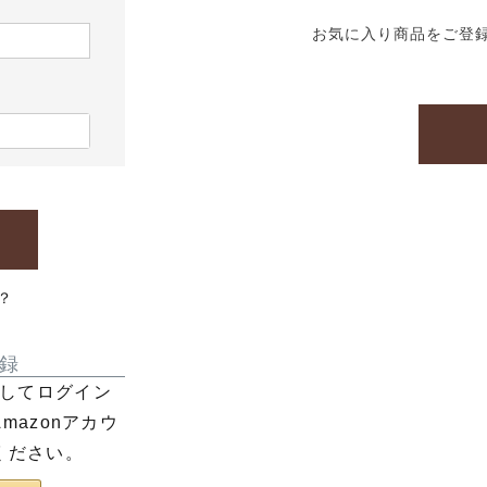
お気に入り商品をご登
？
録
利用してログイン
azonアカウ
ください。